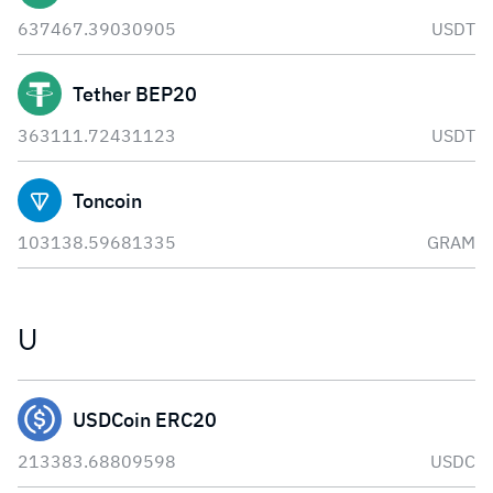
637467.39030905
USDT
Tether BEP20
363111.72431123
USDT
Toncoin
103138.59681335
GRAM
U
USDCoin ERC20
213383.68809598
USDC