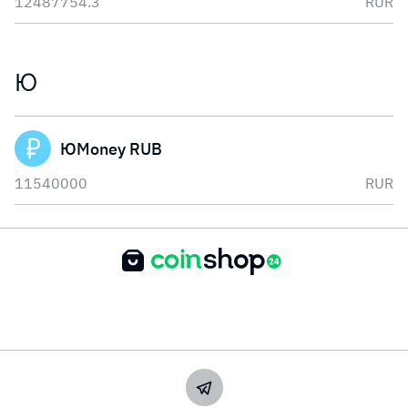
12487754.3
RUR
Ю
ЮMoney RUB
11540000
RUR