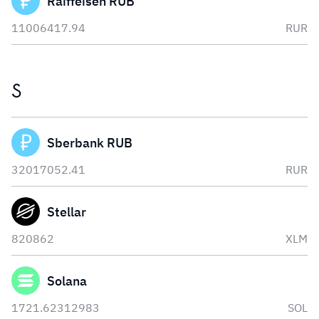
Raiffeisen RUB
11006417.94
RUR
S
Sberbank RUB
32017052.41
RUR
Stellar
820862
XLM
Solana
1721.62312983
SOL