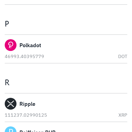
P
Polkadot
46993.40395779
DOT
R
Ripple
111237.02990125
XRP