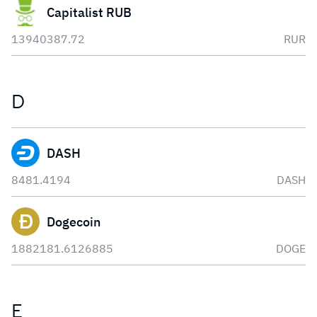
Capitalist RUB
13940387.72
RUR
D
DASH
8481.4194
DASH
Dogecoin
1882181.6126885
DOGE
E