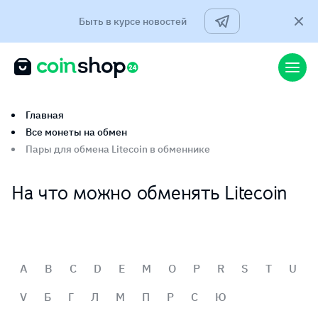
Быть в курсе новостей
Главная
Все монеты на обмен
Пары для обмена Litecoin в обменнике
На что можно обменять Litecoin
A
B
C
D
E
M
O
P
R
S
T
U
V
Б
Г
Л
М
П
Р
С
Ю