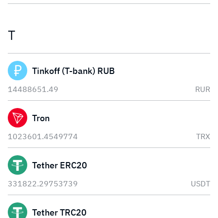
T
Tinkoff (T-bank) RUB
14488651.49
RUR
Tron
1023601.4549774
TRX
Tether ERC20
331822.29753739
USDT
Tether TRC20