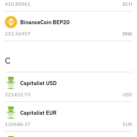
410.80961
BCH
BinanceCoin BEP20
215.56957
BNB
C
Capitalist USD
221452.73
USD
Capitalist EUR
130686.37
EUR