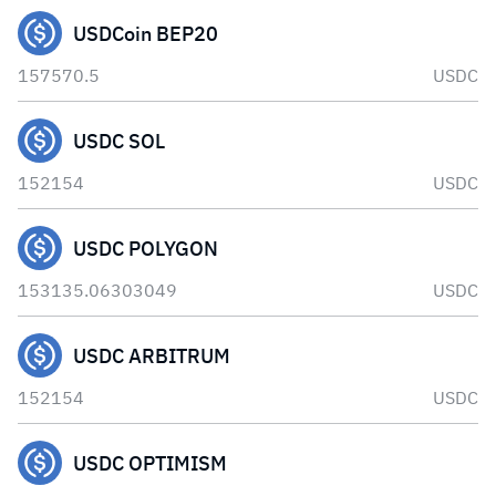
USDCoin BEP20
157570.5
USDC
USDC SOL
152154
USDC
USDC POLYGON
153135.06303049
USDC
USDC ARBITRUM
152154
USDC
USDC OPTIMISM