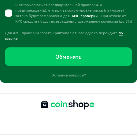
Я отказываюсь от предварительной проверки. Я
предупрежден(а), что при высоком уровне риска (risk-score)
заявка будет заморожена для
AML-проверки
. При отказе от
KYC средства будут возвращены с удержанием комиссии (до 5%)
Для AML-проверки своего криптовалютного адреса перейдите
по
ссылке
Обменять
Остались вопросы?