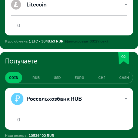
Litecoin
Курс обмена
1 LTC - 3848.63 RUR
(фиксирован
00:26
сек)
Получаете
COIN
RUB
USD
EURO
СНГ
CASH
Россельхозбанк RUB
Наш резерв:
10536400 RUR