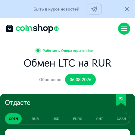
Быть в курсе новостей
Работает. Операторы online
Обмен LTC на RUR
Обновлено:
06.08.2026
Отдаете
COIN
RUB
USD
EURO
СНГ
CASH