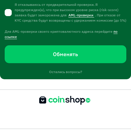
Я отказываюсь от предварительной проверки. Я
предупрежден(а), что при высоком уровне риска (risk-score)
заявка будет заморожена для
AML-проверки
. При отказе от
KYC средства будут возвращены с удержанием комиссии (до 5%)
Для AML-проверки своего криптовалютного адреса перейдите
по
ссылке
Обменять
Остались вопросы?