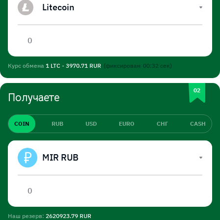
Litecoin
Курс обмена
1 LTC - 3970.71 RUR
(фиксирован
00:32
сек)
Получаете
COIN
RUB
USD
EURO
СНГ
CASH
MIR RUB
Наш резерв:
2620923.79 RUR