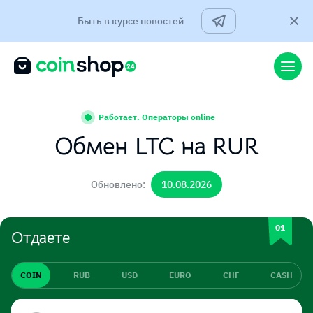
Быть в курсе новостей
Работает. Операторы online
Обмен LTC на RUR
Обновлено:
10.08.2026
Отдаете
COIN
RUB
USD
EURO
СНГ
CASH