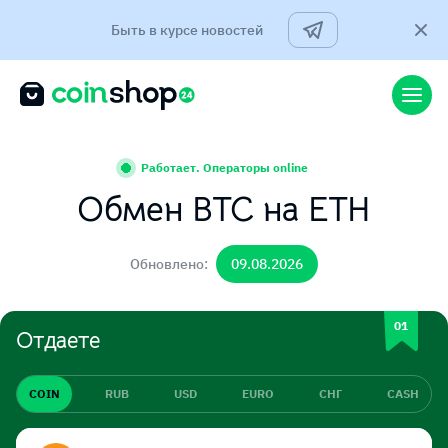
Быть в курсе новостей
Работает. Операторы online
Обмен BTC на ETH
Обновлено:
09.08.2026
Отдаете
COIN
RUB
USD
EURO
СНГ
CASH