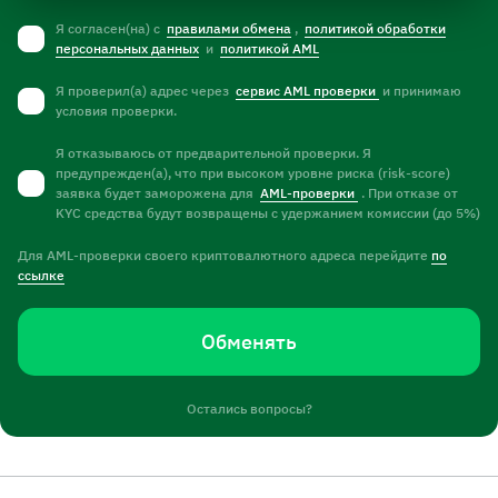
Я согласен(на) с
правилами обмена
,
политикой обработки
персональных данных
и
политикой AML
Я проверил(а) адрес через
сервис AML проверки
и принимаю
условия проверки.
Я отказываюсь от предварительной проверки. Я
предупрежден(а), что при высоком уровне риска (risk-score)
заявка будет заморожена для
AML-проверки
. При отказе от
KYC средства будут возвращены с удержанием комиссии (до 5%)
Для AML-проверки своего криптовалютного адреса перейдите
по
ссылке
Обменять
Остались вопросы?