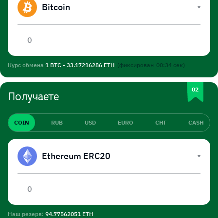
Bitcoin
Курс обмена
1 BTC - 33.17216286 ETH
(фиксирован
00:34
сек)
Получаете
COIN
RUB
USD
EURO
СНГ
CASH
Ethereum ERC20
Наш резерв:
94.77562051 ETH