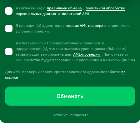
Я согласен(на) с
правилами обмена
,
политикой обработки
персональных данных
и
политикой AML
Я проверил(а) адрес через
сервис AML проверки
и принимаю
условия проверки.
Я отказываюсь от предварительной проверки. Я
предупрежден(а), что при высоком уровне риска (risk-score)
заявка будет заморожена для
AML-проверки
. При отказе от
KYC средства будут возвращены с удержанием комиссии (до 5%)
Для AML-проверки своего криптовалютного адреса перейдите
по
ссылке
Обменять
Остались вопросы?