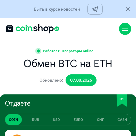
Быть в курсе новостей
Работает. Операторы online
Обмен BTC на ETH
Обновлено:
07.08.2026
Отдаете
COIN
RUB
USD
EURO
СНГ
CASH