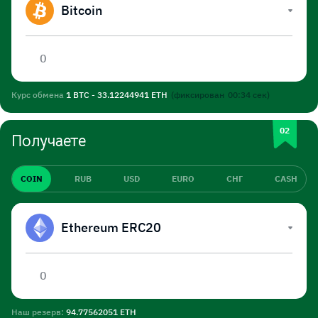
Bitcoin
Курс обмена
1 BTC - 33.12244941 ETH
(фиксирован
00:34
сек)
Получаете
COIN
RUB
USD
EURO
СНГ
CASH
Ethereum ERC20
Наш резерв:
94.77562051 ETH