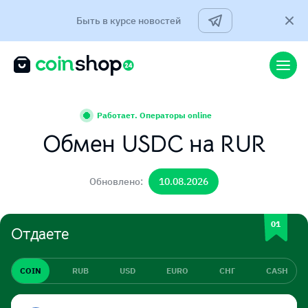
Быть в курсе новостей
Работает. Операторы online
Обмен USDC на RUR
Обновлено:
10.08.2026
Отдаете
COIN
RUB
USD
EURO
СНГ
CASH