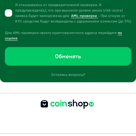
Я отказываюсь от предварительной проверки. Я
предупрежден(а), что при высоком уровне риска (risk-score)
заявка будет заморожена для
AML-проверки
. При отказе от
KYC средства будут возвращены с удержанием комиссии (до 5%)
Для AML-проверки своего криптовалютного адреса перейдите
по
ссылке
Обменять
Остались вопросы?