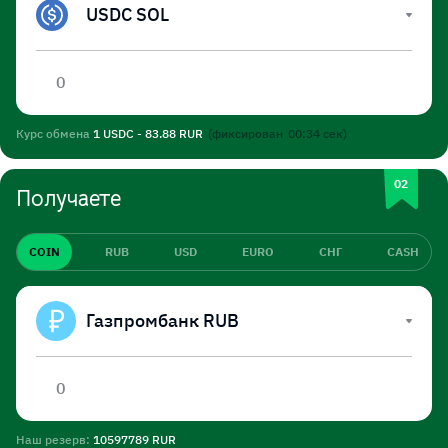
USDC SOL
Курс обмена
1 USDC - 83.88 RUR
(фиксирован
00:34
сек)
Получаете
COIN
RUB
USD
EURO
СНГ
CASH
Газпромбанк RUB
Наш резерв:
10597789 RUR