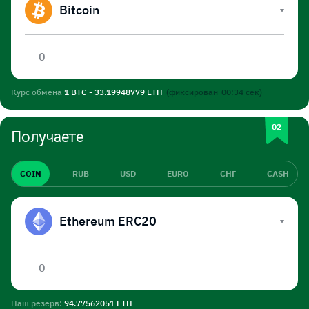
Bitcoin
Курс обмена
1 BTC - 33.19948779 ETH
(фиксирован
00:33
сек)
Получаете
COIN
RUB
USD
EURO
СНГ
CASH
Ethereum ERC20
Наш резерв:
94.77562051 ETH