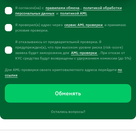
Я согласен(на) с
правилами обмена
,
политикой обработки
персональных данных
и
политикой AML
Я проверил(а) адрес через
сервис AML проверки
и принимаю
условия проверки.
Я отказываюсь от предварительной проверки. Я
предупрежден(а), что при высоком уровне риска (risk-score)
заявка будет заморожена для
AML-проверки
. При отказе от
KYC средства будут возвращены с удержанием комиссии (до 5%)
Для AML-проверки своего криптовалютного адреса перейдите
по
ссылке
Обменять
Остались вопросы?