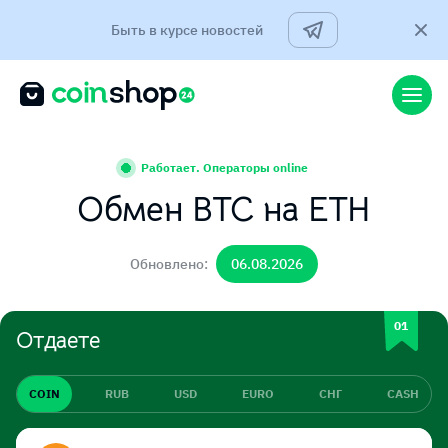
Быть в курсе новостей
Работает. Операторы online
Обмен BTC на ETH
Обновлено:
06.08.2026
Отдаете
COIN
RUB
USD
EURO
СНГ
CASH