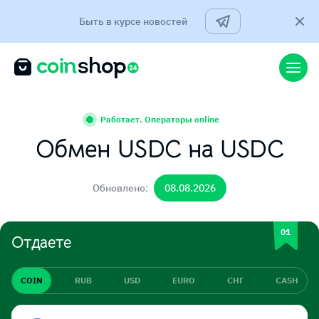
Быть в курсе новостей
Работает. Операторы online
Обмен USDC на USDC
Обновлено:
08.08.2026
Отдаете
COIN
RUB
USD
EURO
СНГ
CASH