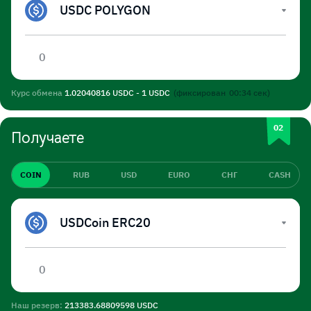
USDC POLYGON
Курс обмена
1.02040816 USDC - 1 USDC
(фиксирован
00:34
сек)
Получаете
COIN
RUB
USD
EURO
СНГ
CASH
USDCoin ERC20
Наш резерв:
213383.68809598 USDC