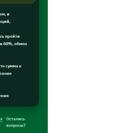
ем, и
кций,
сь пройти
в 60%, обмен
то сумма к
основе
ения
ых
Остались
вопросы?