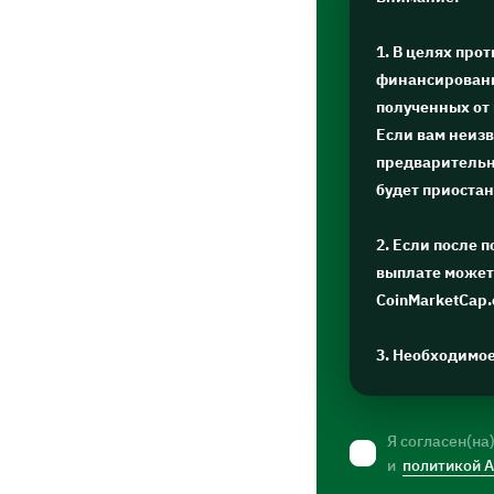
1. В целях про
финансировани
полученных от
Если вам неизв
предварительну
будет приоста
2. Если после 
выплате может 
CoinMarketCap
3. Необходимо
Я согласен(на
и
политикой 