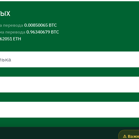
ных
а перевода
0.00850065 BTC
ма перевода
0.96340679 BTC
562051 ETH