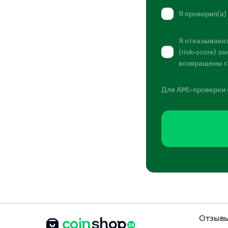
Я проверил(а)
Я отказываюсь
(risk-score) 
возвращены с
Для AML-проверки 
Отзыв