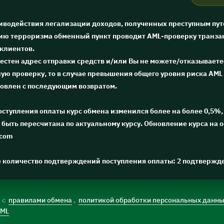
тиводействия легализации доходов, полученных преступным пут
ю терроризма обменный пункт проводит AML-проверку транза
 клиентов.
естен адрес отправки средств и/или Вы не можете/отказываете
ю проверку, то в случае превышения общего уровня риска AML 
новлен с последующим возвратом.
поступления оплаты курс обмена изменился более на более 0,5%, 
быть пересчитана по актуальному курсу. Обновление курса на 
.com
е количество подтверждений поступления оплаты: 2 подтвержд
) с
правилами обмена
,
политикой обработки персональных данн
AML