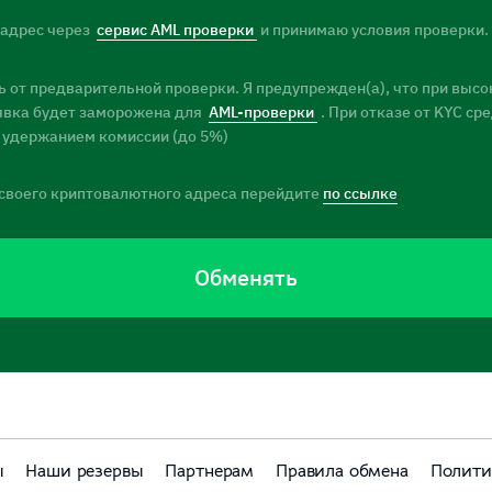
 адрес через
сервис AML проверки
и принимаю условия проверки.
 от предварительной проверки. Я предупрежден(а), что при высо
заявка будет заморожена для
AML-проверки
. При отказе от KYC ср
 удержанием комиссии (до 5%)
своего криптовалютного адреса перейдите
по ссылке
Обменять
ы
Наши резервы
Партнерам
Правила обмена
Полити