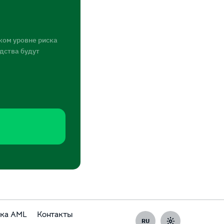
ком уровне риска
едства будут
ка AML
Контакты
RU