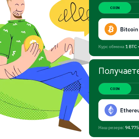
COIN
Bitcoin
Курс обмена
1 BTC 
Получает
COIN
Ethere
Наш резерв:
94.77