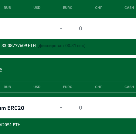
RUB
USD
EURO
СНГ
CASH
- 33.08777609 ETH
(фиксирован
00:31
сек)
е
RUB
USD
EURO
СНГ
CASH
um ERC20
562051 ETH