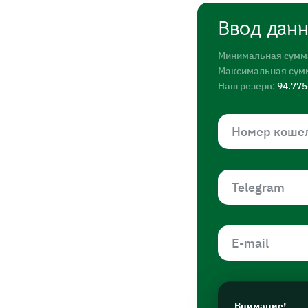
Ввод дан
Минимальная сумм
Максимальная сум
Наш резерв:
94.77
Внимание!