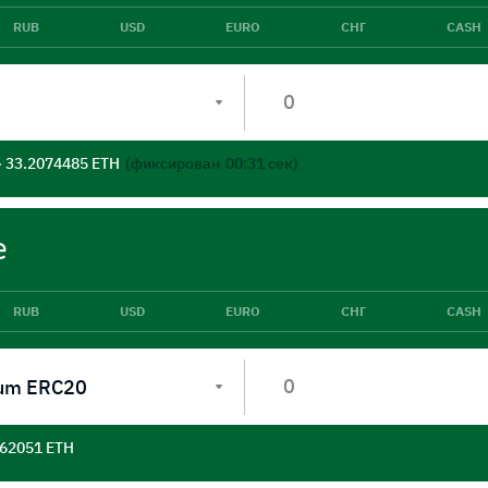
RUB
USD
EURO
СНГ
CASH
- 33.2074485 ETH
(фиксирован
00:31
сек)
е
RUB
USD
EURO
СНГ
CASH
um ERC20
562051 ETH