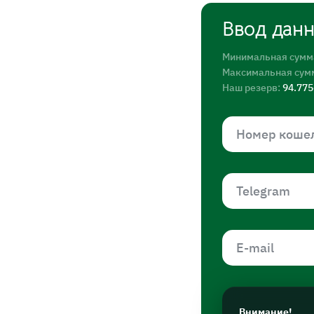
Ввод дан
Минимальная сумм
Максимальная сум
Наш резерв:
94.77
Внимание!