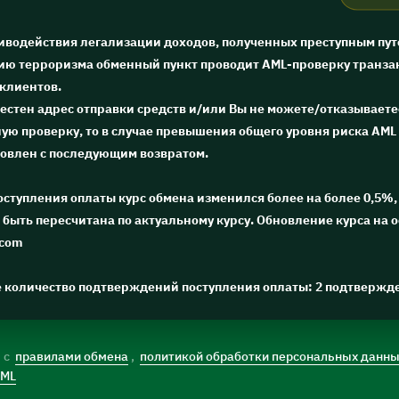
тиводействия легализации доходов, полученных преступным пут
ю терроризма обменный пункт проводит AML-проверку транза
 клиентов.
естен адрес отправки средств и/или Вы не можете/отказываете
ю проверку, то в случае превышения общего уровня риска AML 
новлен с последующим возвратом.
поступления оплаты курс обмена изменился более на более 0,5%, 
быть пересчитана по актуальному курсу. Обновление курса на 
.com
е количество подтверждений поступления оплаты: 2 подтвержд
) с
правилами обмена
,
политикой обработки персональных данн
AML