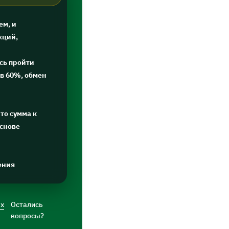
ем, и
кций,
сь пройти
в 60%, обмен
то сумма к
основе
ения
ых
Остались
вопросы?