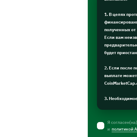
1. В целях про
финансировани
полученных от
Если вам неизв
предварительну
будет приоста
2. Если после 
выплате может 
CoinMarketCap
3. Необходимо
Я согласен(на
и
политикой 