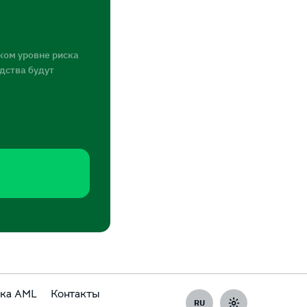
ком уровне риска
едства будут
ка AML
Контакты
RU