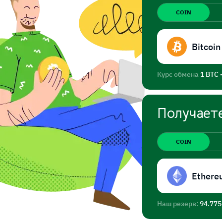
COIN
Bitcoin
Курс обмена
1 BTC 
Получает
COIN
Ethere
Наш резерв:
94.77