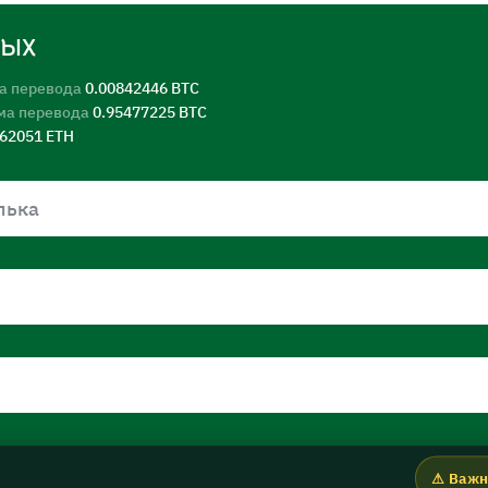
ных
а перевода
0.00842446 BTC
ма перевода
0.95477225 BTC
562051 ETH