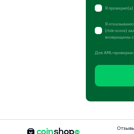
Я проверил(а)
Я отказываюсь
(risk-score) 
возвращены с
Для AML-проверки 
Отзыв