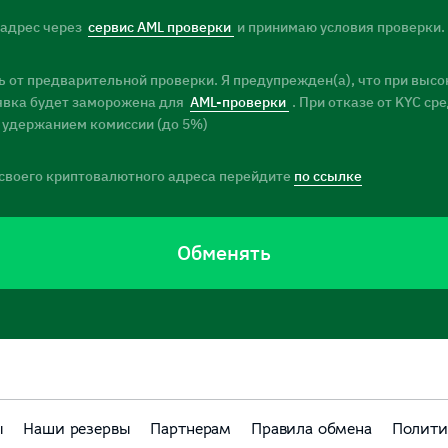
 адрес через
сервис AML проверки
и принимаю условия проверки.
 от предварительной проверки. Я предупрежден(а), что при высо
заявка будет заморожена для
AML-проверки
. При отказе от KYC ср
 удержанием комиссии (до 5%)
своего криптовалютного адреса перейдите
по ссылке
Обменять
ы
Наши резервы
Партнерам
Правила обмена
Полити