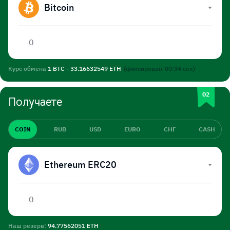
Bitcoin
Курс обмена
1 BTC - 33.16632549 ETH
(фиксирован
00:34
сек)
Получаете
COIN
RUB
USD
EURO
СНГ
CASH
Ethereum ERC20
Наш резерв:
94.77562051 ETH