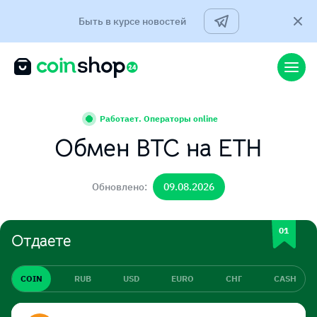
Быть в курсе новостей
Работает. Операторы online
Обмен BTC на ETH
Обновлено:
09.08.2026
Отдаете
COIN
RUB
USD
EURO
СНГ
CASH