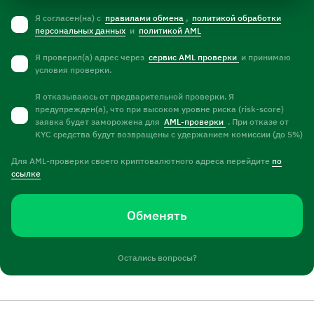
Я согласен(на) с
правилами обмена
,
политикой обработки
персональных данных
и
политикой AML
Я проверил(а) адрес через
сервис AML проверки
и принимаю
условия проверки.
Я отказываюсь от предварительной проверки. Я
предупрежден(а), что при высоком уровне риска (risk-score)
заявка будет заморожена для
AML-проверки
. При отказе от
KYC средства будут возвращены с удержанием комиссии (до 5%)
Для AML-проверки своего криптовалютного адреса перейдите
по
ссылке
Обменять
Остались вопросы?