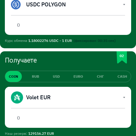
USDC POLYGON
Курс обмена
1.18002276 USDC - 1 EUR
(фиксирован
00:35
сек)
Получаете
COIN
RUB
USD
EURO
СНГ
CASH
Volet EUR
Наш резерв:
129156.27 EUR