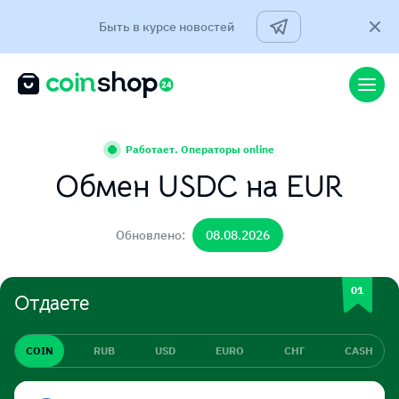
Быть в курсе новостей
Работает. Операторы online
Обмен USDC на EUR
Обновлено:
08.08.2026
Отдаете
COIN
RUB
USD
EURO
СНГ
CASH