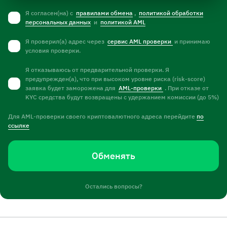
Я согласен(на) с
правилами обмена
,
политикой обработки
персональных данных
и
политикой AML
Я проверил(а) адрес через
сервис AML проверки
и принимаю
условия проверки.
Я отказываюсь от предварительной проверки. Я
предупрежден(а), что при высоком уровне риска (risk-score)
заявка будет заморожена для
AML-проверки
. При отказе от
KYC средства будут возвращены с удержанием комиссии (до 5%)
Для AML-проверки своего криптовалютного адреса перейдите
по
ссылке
Обменять
Остались вопросы?