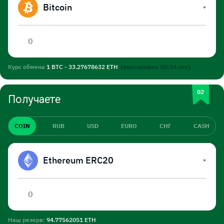
Bitcoin
Курс обмена
1 BTC - 33.27678632 ETH
(фиксирован
00:34
сек)
Получаете
COIN
RUB
USD
EURO
СНГ
CASH
Ethereum ERC20
Наш резерв:
94.77562051 ETH