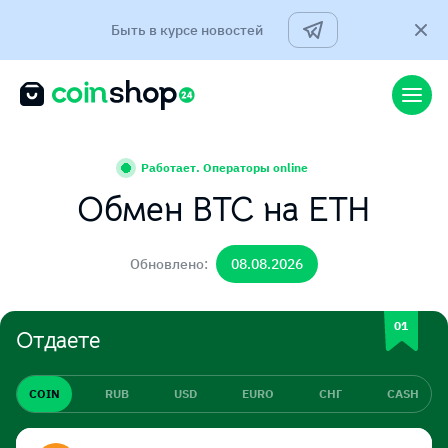
Быть в курсе новостей
Работает. Операторы online
Обмен BTC на ETH
Обновлено:
08.08.2026
Отдаете
COIN
RUB
USD
EURO
СНГ
CASH