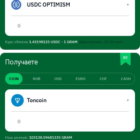
USDC OPTIMISM
Курс обмена
1.43198133 USDC - 1 GRAM
(фиксирован
00:34
сек)
Получаете
COIN
RUB
USD
EURO
СНГ
CASH
Toncoin
Наш резерв:
103138.59681335 GRAM