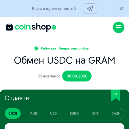
Быть в курсе новостей
Работает. Операторы online
Обмен USDC на GRAM
Обновлено:
08.08.2026
Отдаете
COIN
RUB
USD
EURO
СНГ
CASH