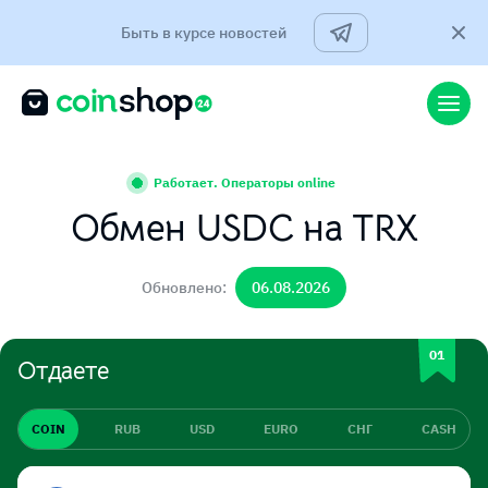
Быть в курсе новостей
Работает. Операторы online
Обмен USDC на TRX
Обновлено:
06.08.2026
Отдаете
COIN
RUB
USD
EURO
СНГ
CASH