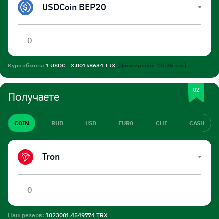
USDCoin BEP20
Курс обмена
1 USDC - 3.00158634 TRX
(фиксирован
00:35
сек)
Получаете
COIN
RUB
USD
EURO
СНГ
CASH
Tron
Наш резерв:
1023001.4549774 TRX