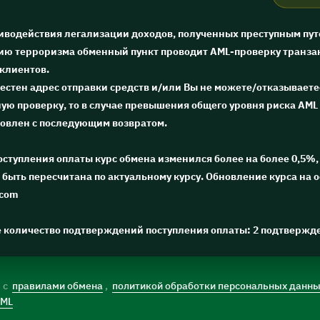
тиводействия легализации доходов, полученных преступным пут
ю терроризма обменный пункт проводит AML-проверку транза
 клиентов.
естен адрес отправки средств и/или Вы не можете/отказываете
ю проверку, то в случае превышения общего уровня риска AML 
новлен с последующим возвратом.
поступления оплаты курс обмена изменился более на более 0,5%, 
быть пересчитана по актуальному курсу. Обновление курса на 
.com
е количество подтверждений поступления оплаты: 2 подтвержд
) с
правилами обмена
,
политикой обработки персональных данн
AML