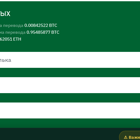
ных
а перевода
0.00842522 BTC
ма перевода
0.95485877 BTC
562051 ETH