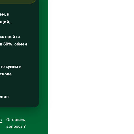
ем, и
кций,
сь пройти
в 60%, обмен
то сумма к
основе
ения
ых
Остались
вопросы?