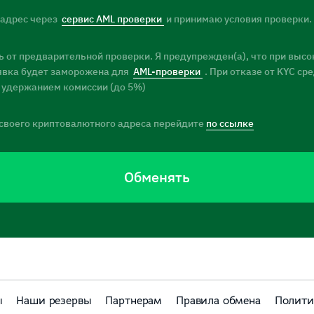
 адрес через
сервис AML проверки
и принимаю условия проверки.
 от предварительной проверки. Я предупрежден(а), что при высо
заявка будет заморожена для
AML-проверки
. При отказе от KYC ср
 удержанием комиссии (до 5%)
своего криптовалютного адреса перейдите
по ссылке
Обменять
ы
Наши резервы
Партнерам
Правила обмена
Полити