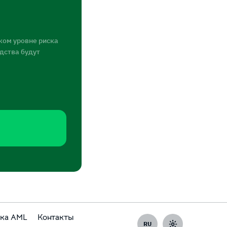
ком уровне риска
едства будут
ка AML
Контакты
RU