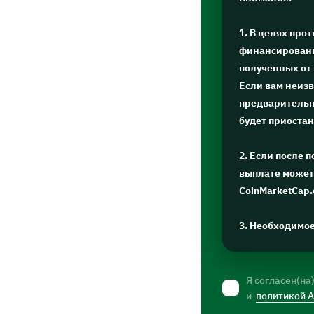
1. В целях про
финансировани
полученных от
Если вам неизв
предварительну
будет приоста
2. Если после 
выплате может 
CoinMarketCap
3. Необходимо
Я согласен(на
и
политикой 