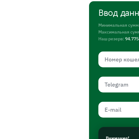
Ввод дан
Минимальная сумм
Максимальная сум
Наш резерв:
94.77
Внимание!