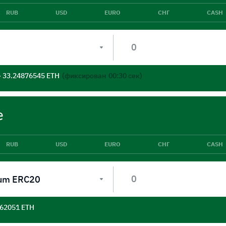
RUB
USD
EURO
СНГ
CASH
- 33.24876545 ETH
(фиксирован
00:30
сек)
е
RUB
USD
EURO
СНГ
CASH
um ERC20
562051 ETH