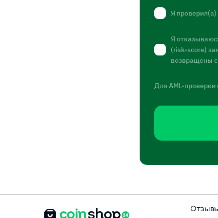
Я проверил(а)
Я отказываюсь
(risk-score) 
возвращены с
Для AML-проверки 
Отзыв