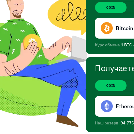
COIN
Bitcoin
Курс обмена
1 BTC 
Получает
COIN
Ethere
Наш резерв:
94.77