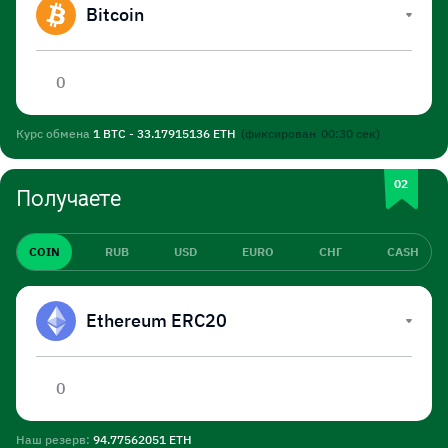
Bitcoin
Курс обмена
1 BTC - 33.17915136 ETH
(фиксирован
00:30
сек)
Получаете
COIN
RUB
USD
EURO
СНГ
CASH
Ethereum ERC20
Наш резерв:
94.77562051 ETH