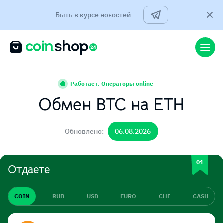
Быть в курсе новостей
Работает. Операторы online
Обмен BTC на ETH
Обновлено:
06.08.2026
Отдаете
COIN
RUB
USD
EURO
СНГ
CASH