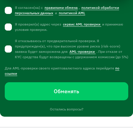
Я согласен(на) с
правилами обмена
,
политикой обработки
персональных данных
и
политикой AML
Я проверил(а) адрес через
сервис AML проверки
и принимаю
условия проверки.
Я отказываюсь от предварительной проверки. Я
предупрежден(а), что при высоком уровне риска (risk-score)
заявка будет заморожена для
AML-проверки
. При отказе от
KYC средства будут возвращены с удержанием комиссии (до 5%)
Для AML-проверки своего криптовалютного адреса перейдите
по
ссылке
Обменять
Остались вопросы?