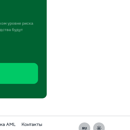
ком уровне риска
едства будут
ка AML
Контакты
RU