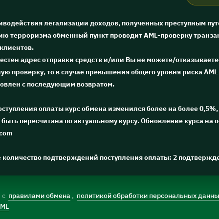
тиводействия легализации доходов, полученных преступным пут
ю терроризма обменный пункт проводит AML-проверку транза
 клиентов.
естен адрес отправки средств и/или Вы не можете/отказываете
ю проверку, то в случае превышения общего уровня риска AML 
новлен с последующим возвратом.
поступления оплаты курс обмена изменился более на более 0,5%, 
быть пересчитана по актуальному курсу. Обновление курса на 
.com
е количество подтверждений поступления оплаты: 2 подтвержд
) с
правилами обмена
,
политикой обработки персональных данн
AML