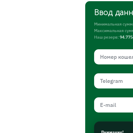
Ввод дан
Минимальная сумм
Максимальная сум
Наш резерв:
94.77
Внимание!