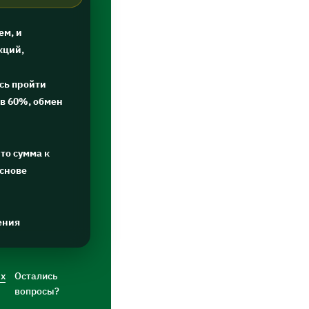
ем, и
кций,
сь пройти
в 60%, обмен
то сумма к
основе
ения
ых
Остались
вопросы?