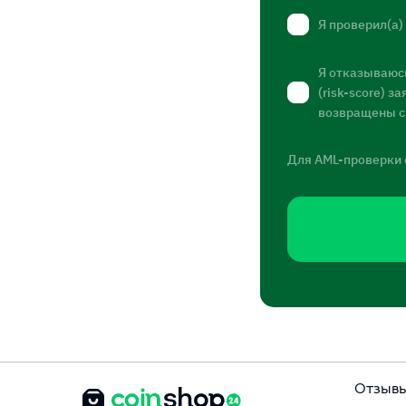
Я проверил(а)
Я отказываюсь
(risk-score) 
возвращены с
Для AML-проверки 
Отзыв