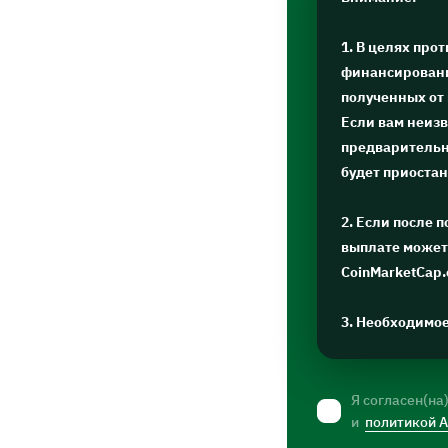
1. В целях про
финансировани
полученных от
Если вам неизв
предварительну
будет приоста
2. Если после 
выплате может 
CoinMarketCap
3. Необходимо
Я согласен(на
и
политикой 