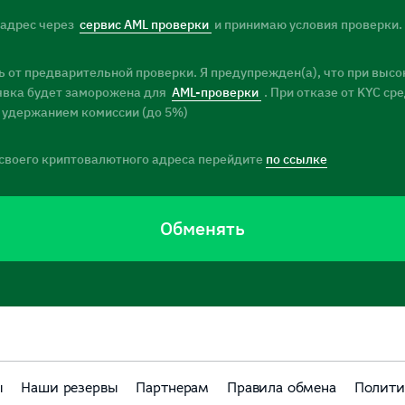
 адрес через
сервис AML проверки
и принимаю условия проверки.
 от предварительной проверки. Я предупрежден(а), что при высо
заявка будет заморожена для
AML-проверки
. При отказе от KYC ср
 удержанием комиссии (до 5%)
своего криптовалютного адреса перейдите
по ссылке
Обменять
ы
Наши резервы
Партнерам
Правила обмена
Полити