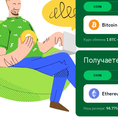
COIN
Bitcoin
Курс обмена
1 BTC 
Получает
COIN
Ethere
Наш резерв:
94.77