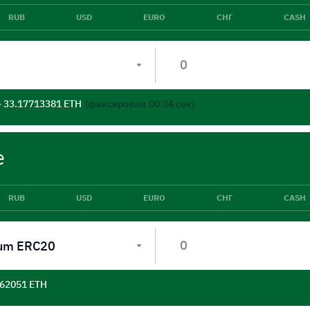
RUB
USD
EURO
СНГ
CASH
- 33.17713381 ETH
(фиксирован
00:33
сек)
е
RUB
USD
EURO
СНГ
CASH
um ERC20
562051 ETH