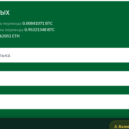
ных
а перевода
0.00841071 BTC
ма перевода
0.95321348 BTC
562051 ETH