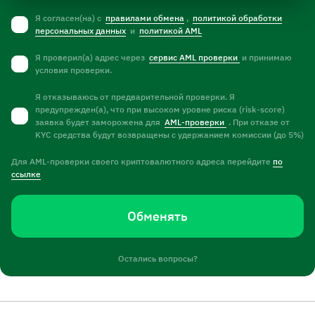
Я согласен(на) с
правилами обмена
,
политикой обработки
персональных данных
и
политикой AML
Я проверил(а) адрес через
сервис AML проверки
и принимаю
условия проверки.
Я отказываюсь от предварительной проверки. Я
предупрежден(а), что при высоком уровне риска (risk-score)
заявка будет заморожена для
AML-проверки
. При отказе от
KYC средства будут возвращены с удержанием комиссии (до 5%)
Для AML-проверки своего криптовалютного адреса перейдите
по
ссылке
Обменять
Остались вопросы?