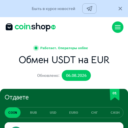
Быть в курсе новостей
Работает. Операторы online
Обмен USDT на EUR
Обновлено:
06.08.2026
Отдаете
COIN
RUB
USD
EURO
СНГ
CASH