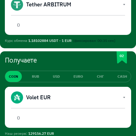
Tether ARBITRUM
Курс обмена
1.18102884 USDT - 1 EUR
(фиксирован
00:35
сек)
Получаете
COIN
RUB
USD
EURO
СНГ
CASH
Volet EUR
Наш резерв:
129156.27 EUR