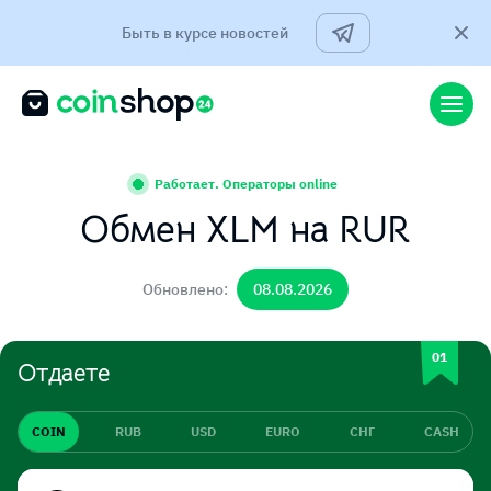
Быть в курсе новостей
Работает. Операторы online
Обмен XLM на RUR
Обновлено:
08.08.2026
Отдаете
COIN
RUB
USD
EURO
СНГ
CASH