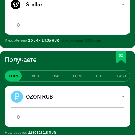
Stellar
Курс обмена
1 XLM - 14.05 RUR
(фиксирован
00:35
сек)
Получаете
COIN
RUB
USD
EURO
СНГ
CASH
OZON RUB
Наш резерв:
11608281.8 RUR