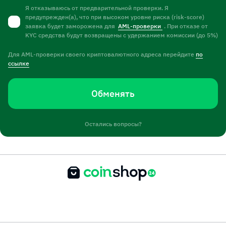
Я отказываюсь от предварительной проверки. Я
предупрежден(а), что при высоком уровне риска (risk-score)
заявка будет заморожена для
AML-проверки
. При отказе от
KYC средства будут возвращены с удержанием комиссии (до 5%)
Для AML-проверки своего криптовалютного адреса перейдите
по
ссылке
Обменять
Остались вопросы?