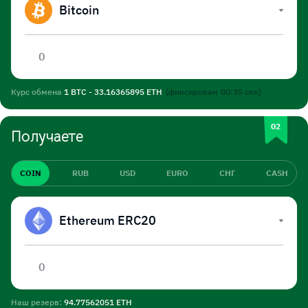
Bitcoin
Курс обмена
1 BTC - 33.16365895 ETH
(фиксирован
00:35
сек)
Получаете
COIN
RUB
USD
EURO
СНГ
CASH
Ethereum ERC20
Наш резерв:
94.77562051 ETH