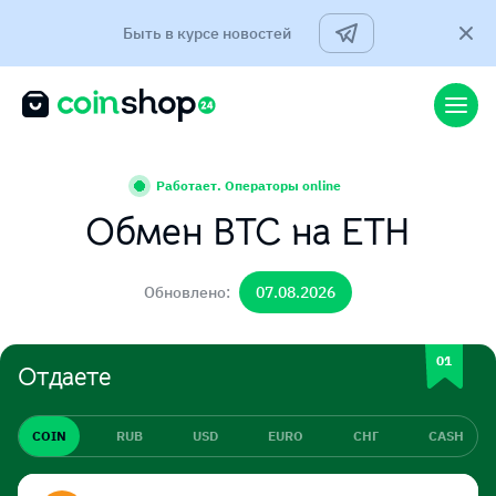
Быть в курсе новостей
Работает. Операторы online
Обмен BTC на ETH
Обновлено:
07.08.2026
Отдаете
COIN
RUB
USD
EURO
СНГ
CASH