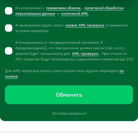
Я согласен(на) с
правилами обмена
,
политикой обработки
персональных данных
и
политикой AML
Я проверил(а) адрес через
сервис AML проверки
и принимаю
условия проверки.
Я отказываюсь от предварительной проверки. Я
предупрежден(а), что при высоком уровне риска (risk-score)
заявка будет заморожена для
AML-проверки
. При отказе от
KYC средства будут возвращены с удержанием комиссии (до 5%)
Для AML-проверки своего криптовалютного адреса перейдите
по
ссылке
Обменять
Остались вопросы?