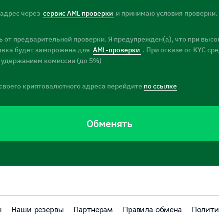
 адрес через
сервис AML проверки
и принимаю условия проверки.
 от предварительной проверки. Я предупрежден(а), что при высо
заявка будет заморожена для
AML-проверки
. При отказе от KYC ср
 удержанием комиссии (до 5%)
своего криптовалютного адреса перейдите
по ссылке
Обменять
ы
Наши резервы
Партнерам
Правила обмена
Полити