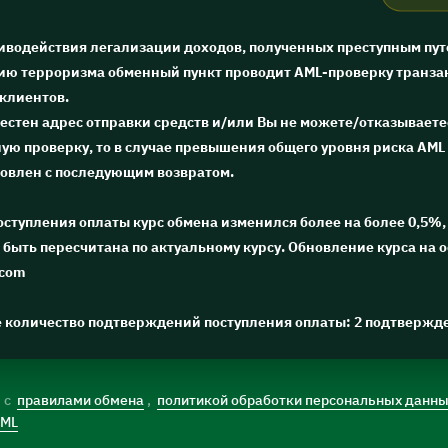
тиводействия легализации доходов, полученных преступным пут
ю терроризма обменный пункт проводит AML-проверку транза
 клиентов.
естен адрес отправки средств и/или Вы не можете/отказываете
ю проверку, то в случае превышения общего уровня риска AML 
новлен с последующим возвратом.
поступления оплаты курс обмена изменился более на более 0,5%, 
быть пересчитана по актуальному курсу. Обновление курса на 
.com
е количество подтверждений поступления оплаты: 2 подтвержд
) с
правилами обмена
,
политикой обработки персональных данн
AML