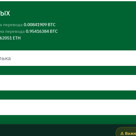
ных
а перевода
0.00841909 BTC
ма перевода
0.95416384 BTC
562051 ETH