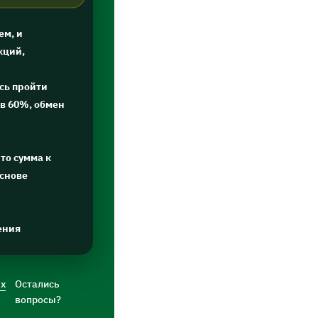
ем, и
кций,
сь пройти
в 60%, обмен
то сумма к
основе
ения
ых
Остались
вопросы?