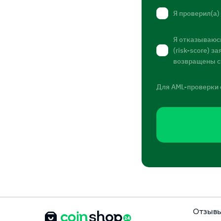
Я проверил(а)
Я отказываюсь
(risk-score) 
возвращены с
Для AML-проверки 
Отзыв