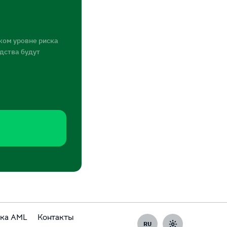
ком уровне риска
едства будут
ка AML
Контакты
RU