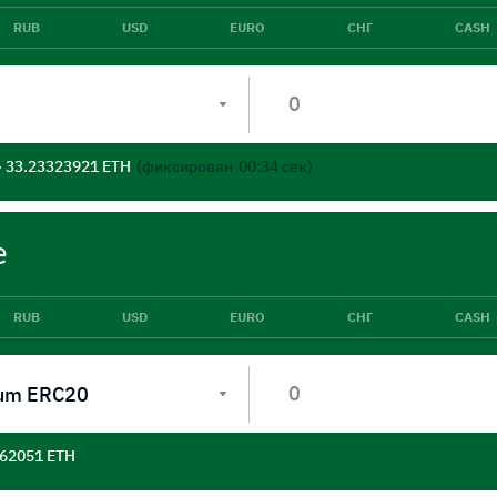
RUB
USD
EURO
СНГ
CASH
- 33.23323921 ETH
(фиксирован
00:33
сек)
е
RUB
USD
EURO
СНГ
CASH
um ERC20
562051 ETH