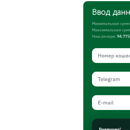
Ввод дан
Минимальная сумм
Максимальная сум
Наш резерв:
94.77
Внимание!