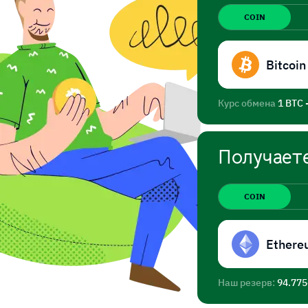
COIN
Bitcoin
Курс обмена
1 BTC 
Получает
COIN
Ethere
Наш резерв:
94.77