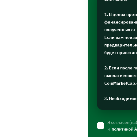
1. В целях про
финансировани
полученных от
Если вам неизв
предварительну
будет приоста
2. Если после 
выплате может 
CoinMarketCap
3. Необходимо
Я согласен(на
и
политикой 