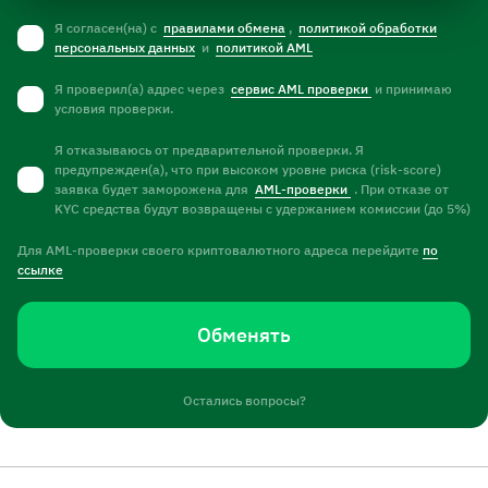
Я согласен(на) с
правилами обмена
,
политикой обработки
персональных данных
и
политикой AML
Я проверил(а) адрес через
сервис AML проверки
и принимаю
условия проверки.
Я отказываюсь от предварительной проверки. Я
предупрежден(а), что при высоком уровне риска (risk-score)
заявка будет заморожена для
AML-проверки
. При отказе от
KYC средства будут возвращены с удержанием комиссии (до 5%)
Для AML-проверки своего криптовалютного адреса перейдите
по
ссылке
Обменять
Остались вопросы?