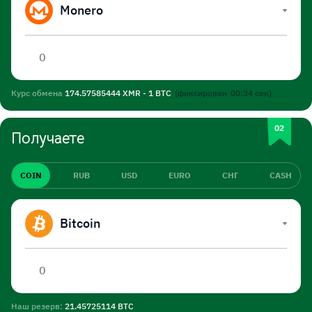
Monero
Курс обмена
174.57585444 XMR - 1 BTC
(фиксирован
00:34
сек)
Получаете
COIN
RUB
USD
EURO
СНГ
CASH
Bitcoin
Наш резерв:
21.45725114 BTC