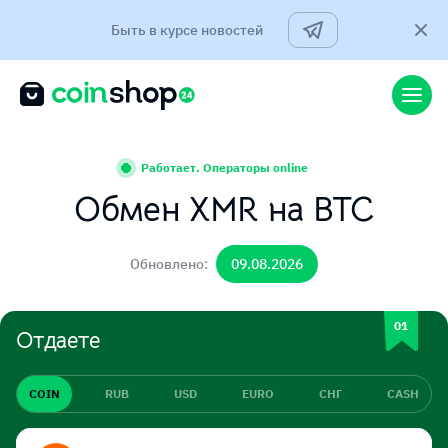
Быть в курсе новостей
Работает. Операторы online
Обмен XMR на BTC
Обновлено:
09.08.2026
Отдаете
COIN
RUB
USD
EURO
СНГ
CASH