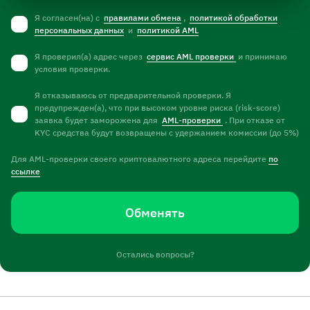
Я согласен(на) с
правилами обмена
,
политикой обработки
персональных данных
и
политикой AML
Я проверил(а) адрес через
сервис AML проверки
и принимаю
условия проверки.
Я отказываюсь от предварительной проверки. Я
предупрежден(а), что при высоком уровне риска (risk-score)
заявка будет заморожена для
AML-проверки
. При отказе от
KYC средства будут возвращены с удержанием комиссии (до 5%)
Для AML-проверки своего криптовалютного адреса перейдите
по
ссылке
Обменять
Остались вопросы?