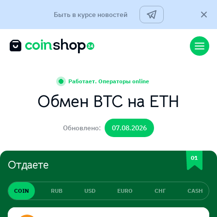
Быть в курсе новостей
Работает. Операторы online
Обмен BTC на ETH
Обновлено:
07.08.2026
Отдаете
COIN
RUB
USD
EURO
СНГ
CASH