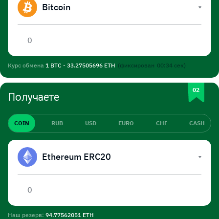
Bitcoin
Курс обмена
1 BTC - 33.27505696 ETH
(фиксирован
00:34
сек)
Получаете
COIN
RUB
USD
EURO
СНГ
CASH
Ethereum ERC20
Наш резерв:
94.77562051 ETH