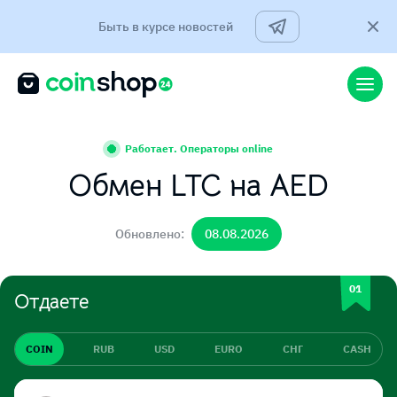
Быть в курсе новостей
Работает. Операторы online
Обмен LTC на AED
Обновлено:
08.08.2026
Отдаете
COIN
RUB
USD
EURO
СНГ
CASH