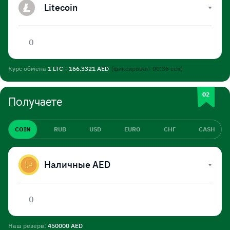
Litecoin
Курс обмена
1 LTC - 166.3321 AED
(фиксирован
00:35
сек)
Получаете
COIN
RUB
USD
EURO
СНГ
CASH
Наличные AED
Наш резерв:
450000 AED