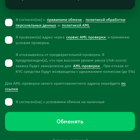
Я согласен(на) с
правилами обмена
,
политикой обработки
персональных данных
и
политикой AML
Я проверил(а) адрес через
сервис AML проверки
и принимаю
условия проверки.
Я отказываюсь от предварительной проверки. Я
предупрежден(а), что при высоком уровне риска (risk-score)
заявка будет заморожена для
AML-проверки
. При отказе от
KYC средства будут возвращены с удержанием комиссии (до 5%)
Для AML-проверки своего криптовалютного адреса перейдите
по
ссылке
Я согласен(на)
с условиями обмена на наличные
Обменять