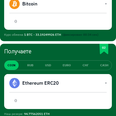
Bitcoin
Курс обмена
1 BTC - 33.19249926 ETH
(фиксирован
00:34
сек)
Получаете
COIN
RUB
USD
EURO
СНГ
CASH
Ethereum ERC20
Наш резерв:
94.77562051 ETH