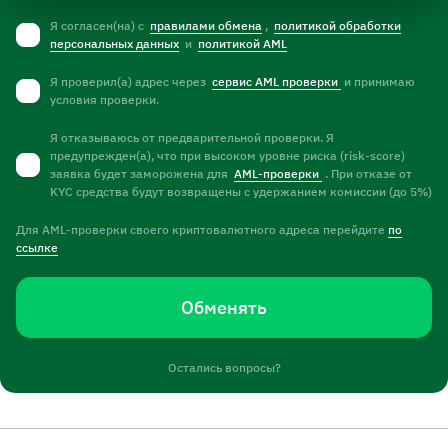
Я согласен(на) с
правилами обмена
,
политикой обработки
персональных данных
и
политикой AML
Я проверил(а) адрес через
сервис AML проверки
и принимаю
условия проверки.
Я отказываюсь от предварительной проверки. Я
предупрежден(а), что при высоком уровне риска (risk-score)
заявка будет заморожена для
AML-проверки
. При отказе от
KYC средства будут возвращены с удержанием комиссии (до 5%)
Для AML-проверки своего криптовалютного адреса перейдите
по
ссылке
Обменять
Остались вопросы?