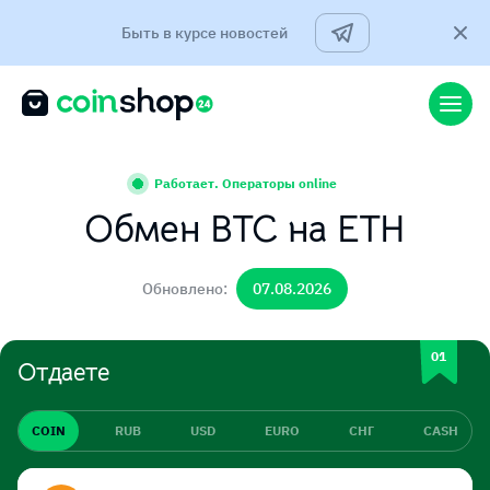
Быть в курсе новостей
Работает. Операторы online
Обмен BTC на ETH
Обновлено:
07.08.2026
Отдаете
COIN
RUB
USD
EURO
СНГ
CASH