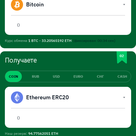
Bitcoin
Курс обмена
1 BTC - 33.20565192 ETH
(фиксирован
00:34
сек)
Получаете
COIN
RUB
USD
EURO
СНГ
CASH
Ethereum ERC20
Наш резерв:
94.77562051 ETH