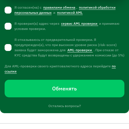
Я согласен(на) с
правилами обмена
,
политикой обработки
персональных данных
и
политикой AML
Я проверил(а) адрес через
сервис AML проверки
и принимаю
условия проверки.
Я отказываюсь от предварительной проверки. Я
предупрежден(а), что при высоком уровне риска (risk-score)
заявка будет заморожена для
AML-проверки
. При отказе от
KYC средства будут возвращены с удержанием комиссии (до 5%)
Для AML-проверки своего криптовалютного адреса перейдите
по
ссылке
Обменять
Остались вопросы?