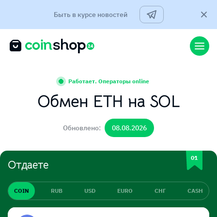
Быть в курсе новостей
Работает. Операторы online
Обмен ETH на SOL
Обновлено:
08.08.2026
Отдаете
COIN
RUB
USD
EURO
СНГ
CASH