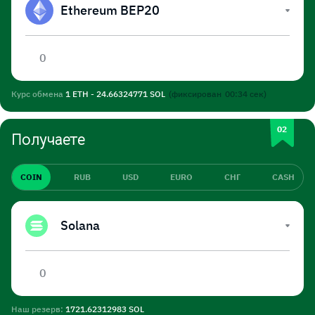
Ethereum BEP20
Курс обмена
1 ETH - 24.66324771 SOL
(фиксирован
00:34
сек)
Получаете
COIN
RUB
USD
EURO
СНГ
CASH
Solana
Наш резерв:
1721.62312983 SOL