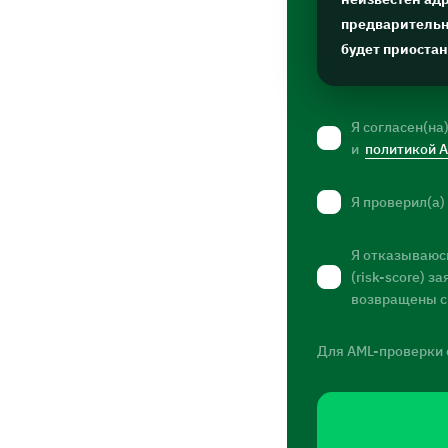
предварительну
будет приоста
Я согласен(на
и
политикой 
Я проверил(а)
Я отказываюсь
(risk-score) 
возвращены с
Для AML-проверки 