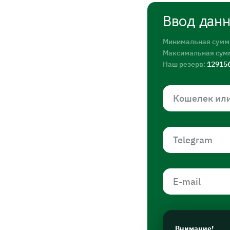
Ввод дан
Минимальная сумм
Максимальная сум
Наш резерв:
12915
Внимание!