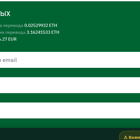
ных
а перевода
0.02529932 ETH
ма перевода
3.16241533 ETH
6.27 EUR