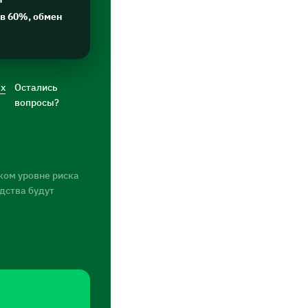
в 60%, обмен
ых
Остались
вопросы?
ком уровне риска
едства будут