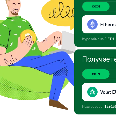
COIN
Ethere
Курс обмена
1 ETH 
Получает
COIN
Vol
Наш резерв:
12915