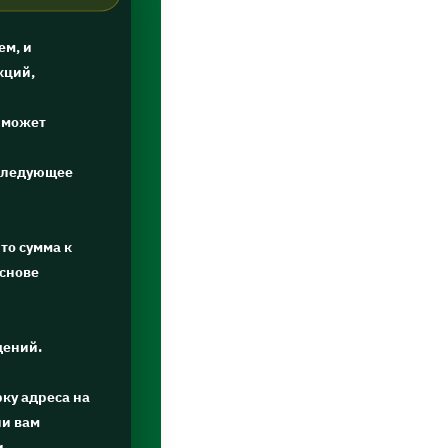
ем, и
кций,
 может
оследующее
то сумма к
основе
дений.
ку адреса на
ли вам
и