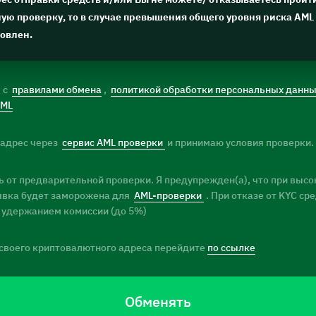
ю проверку, то в случае превышения общего уровня риска AML 
новлен.
) с
правилами обмена
,
политикой обработки персональных данн
AML
 адрес через
сервис AML проверки
и принимаю условия проверки.
 от предварительной проверки. Я предупрежден(а), что при высо
заявка будет заморожена для
AML-проверки
. При отказе от KYC ср
 удержанием комиссии (до 5%)
своего криптовалютного адреса перейдите
по ссылке
Обменять