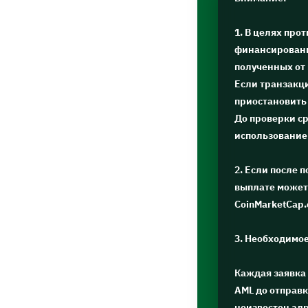
1. В целях про
финансировани
полученных от
Если транзакц
приостановить
До проверки с
использование
2. Если после 
выплате может 
CoinMarketCap
3. Необходимо
Каждая заявка
AML до отправк
неизвестен адр