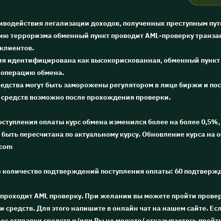
тиводействия легализации доходов, полученных преступным пут
ю терроризма обменный пункт проводит AML-проверку транза
 клиентов.
ия идентифицирована как высокорискованная, обменный пункт
 операцию обмена.
редства могут быть заморожены регулятором в лице биржи и п
 средств возможно после прохождения проверки.
поступления оплаты курс обмена изменился более на более 0,5%, 
быть пересчитана по актуальному курсу. Обновление курса на 
.com
е количество подтверждений поступления оплаты: 60 подтверж
 проходит AML проверку. При желании вы можете пройти провер
и средств. Для этого напишите в онлайн чат на нашем сайте. Ес
ес отправки средств и/или Вы не можете/ отказываетесь пройт