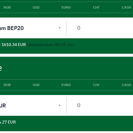
RUB
USD
EURO
СНГ
CASH
um BEP20
- 1610.34 EUR
(фиксирован
00:33
сек)
е
RUB
USD
EURO
СНГ
CASH
et EUR
6.27 EUR