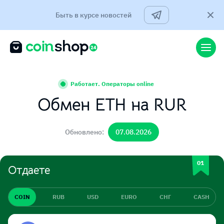
Быть в курсе новостей
Работает. Операторы online
Обмен ETH на RUR
Обновлено:
07.08.2026
Отдаете
COIN
RUB
USD
EURO
СНГ
CASH