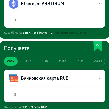
Ethereum ARBITRUM
Курс обмена
1 ETH - 155460.06 RUR
(фиксирован
00:34
сек)
Получаете
COIN
RUB
USD
EURO
СНГ
CASH
Банковская карта RUB
Наш резерв:
11136377.37 RUR