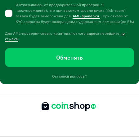
Я отказываюсь от предварительной проверки. Я
предупрежден(а), что при высоком уровне риска (risk-score)
заявка будет заморожена для
AML-проверки
. При отказе от
KYC средства будут возвращены с удержанием комиссии (до 5%)
Для AML-проверки своего криптовалютного адреса перейдите
по
ссылке
Обменять
Остались вопросы?