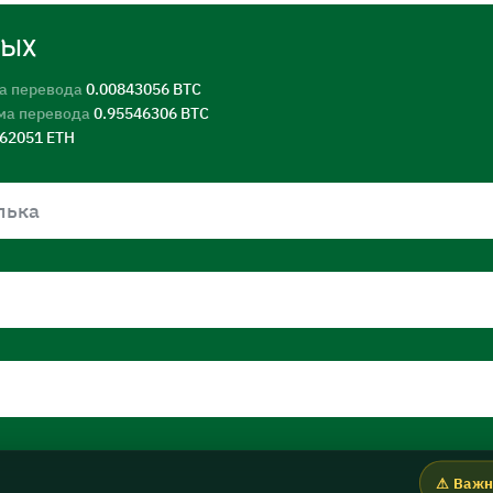
ных
а перевода
0.00843056 BTC
ма перевода
0.95546306 BTC
562051 ETH