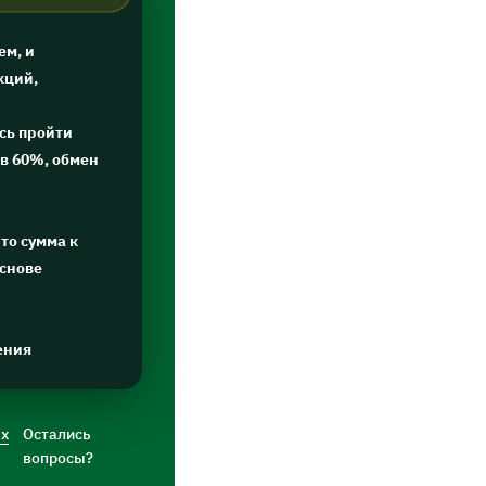
ем, и
кций,
сь пройти
в 60%, обмен
то сумма к
основе
ения
ых
Остались
вопросы?