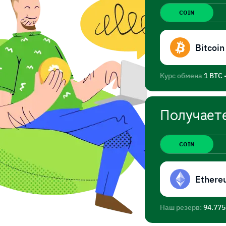
COIN
Bitcoin
Курс обмена
1 BTC 
Получает
COIN
Ethere
Наш резерв:
94.77