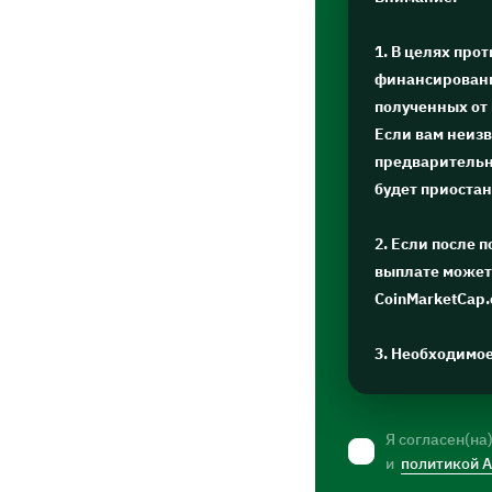
1. В целях про
финансировани
полученных от
Если вам неизв
предварительну
будет приоста
2. Если после 
выплате может 
CoinMarketCap
3. Необходимо
Я согласен(на
и
политикой 