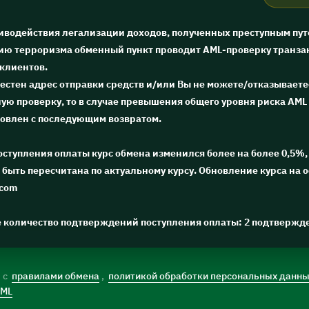
тиводействия легализации доходов, полученных преступным пут
ю терроризма обменный пункт проводит AML-проверку транза
 клиентов.
естен адрес отправки средств и/или Вы не можете/отказываете
ю проверку, то в случае превышения общего уровня риска AML 
новлен с последующим возвратом.
поступления оплаты курс обмена изменился более на более 0,5%, 
быть пересчитана по актуальному курсу. Обновление курса на 
.com
е количество подтверждений поступления оплаты: 2 подтвержд
) с
правилами обмена
,
политикой обработки персональных данн
AML