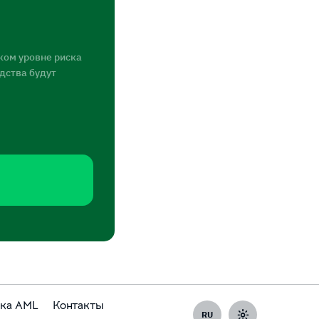
ком уровне риска
едства будут
ка AML
Контакты
RU