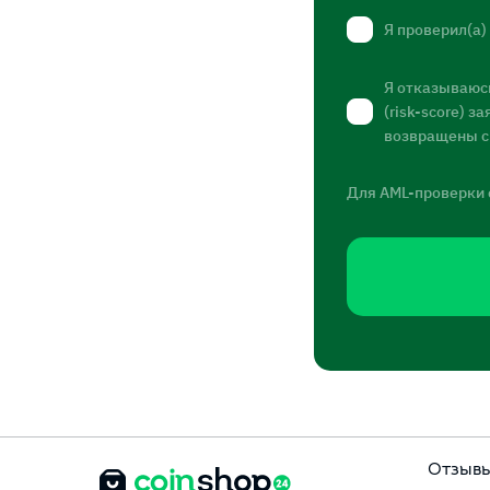
Я проверил(а)
Я отказываюсь
(risk-score) 
возвращены с
Для AML-проверки 
Отзыв