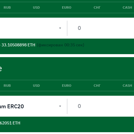
RUB
USD
EURO
СНГ
CASH
- 33.10508898 ETH
(фиксирован
00:35
сек)
е
RUB
USD
EURO
СНГ
CASH
um ERC20
562051 ETH