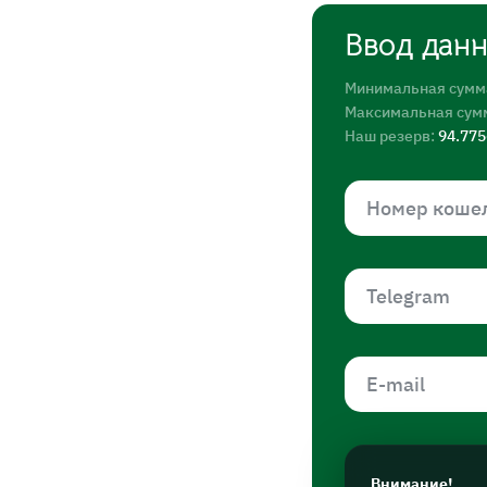
Ввод дан
Минимальная сумм
Максимальная сум
Наш резерв:
94.77
Внимание!