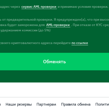
 адрес через
сервис AML проверки
и принимаю условия проверки.
 от предварительной проверки. Я предупрежден(а), что при высо
заявка будет заморожена для
AML-проверки
. При отказе от KYC ср
 удержанием комиссии (до 5%)
своего криптовалютного адреса перейдите
по ссылке
Обменять
ы
Наши резервы
Партнерам
Правила обмена
Полити