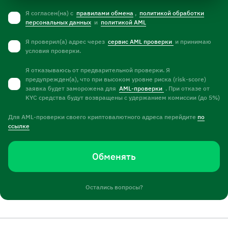
Я согласен(на) с
правилами обмена
,
политикой обработки
персональных данных
и
политикой AML
Я проверил(а) адрес через
сервис AML проверки
и принимаю
условия проверки.
Я отказываюсь от предварительной проверки. Я
предупрежден(а), что при высоком уровне риска (risk-score)
заявка будет заморожена для
AML-проверки
. При отказе от
KYC средства будут возвращены с удержанием комиссии (до 5%)
Для AML-проверки своего криптовалютного адреса перейдите
по
ссылке
Обменять
Остались вопросы?