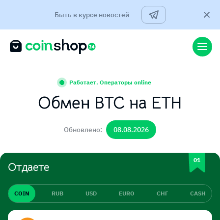
Быть в курсе новостей
Работает. Операторы online
Обмен BTC на ETH
Обновлено:
08.08.2026
Отдаете
COIN
RUB
USD
EURO
СНГ
CASH