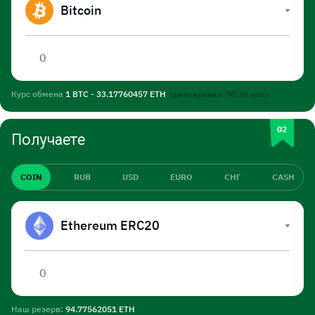
Bitcoin
Курс обмена
1 BTC - 33.17760457 ETH
(фиксирован
00:35
сек)
Получаете
COIN
RUB
USD
EURO
СНГ
CASH
Ethereum ERC20
Наш резерв:
94.77562051 ETH