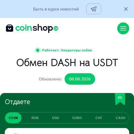
Быть в курсе новостей
Работает. Операторы online
Обмен DASH на USDT
Обновлено:
08.08.2026
Отдаете
COIN
RUB
USD
EURO
СНГ
CASH