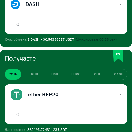
DASH
Курс обмена
1 DASH - 30.54358517 USDT
(фиксирован
00:34
сек)
Получаете
COIN
RUB
USD
EURO
СНГ
CASH
Tether BEP20
Наш резерв:
362495.72431123 USDT