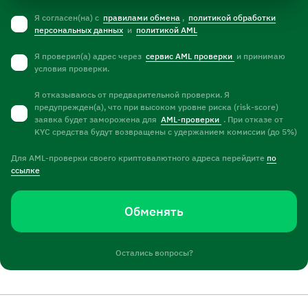
Я согласен(на) с
правилами обмена
,
политикой обработки
персональных данных
и
политикой AML
Я проверил(а) адрес через
сервис AML проверки
и принимаю
условия проверки.
Я отказываюсь от предварительной проверки. Я
предупрежден(а), что при высоком уровне риска (risk-score)
заявка будет заморожена для
AML-проверки
. При отказе от
KYC средства будут возвращены с удержанием комиссии (до 5%)
Для AML-проверки своего криптовалютного адреса перейдите
по
ссылке
Обменять
Остались вопросы?