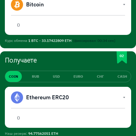
Bitcoin
Курс обмена
1 BTC - 33.17422809 ETH
(фиксирован
00:34
сек)
Получаете
COIN
RUB
USD
EURO
СНГ
CASH
Ethereum ERC20
Наш резерв:
94.77562051 ETH