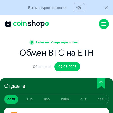
Быть в курсе новостей
Работает. Операторы online
Обмен BTC на ETH
Обновлено:
09.08.2026
Отдаете
COIN
RUB
USD
EURO
СНГ
CASH