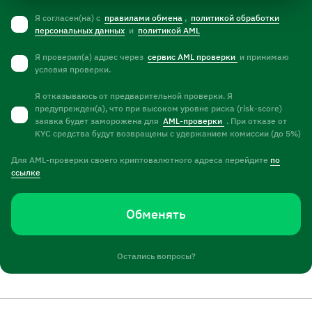
Я согласен(на) с
правилами обмена
,
политикой обработки
персональных данных
и
политикой AML
Я проверил(а) адрес через
сервис AML проверки
и принимаю
условия проверки.
Я отказываюсь от предварительной проверки. Я
предупрежден(а), что при высоком уровне риска (risk-score)
заявка будет заморожена для
AML-проверки
. При отказе от
KYC средства будут возвращены с удержанием комиссии (до 5%)
Для AML-проверки своего криптовалютного адреса перейдите
по
ссылке
Обменять
Остались вопросы?