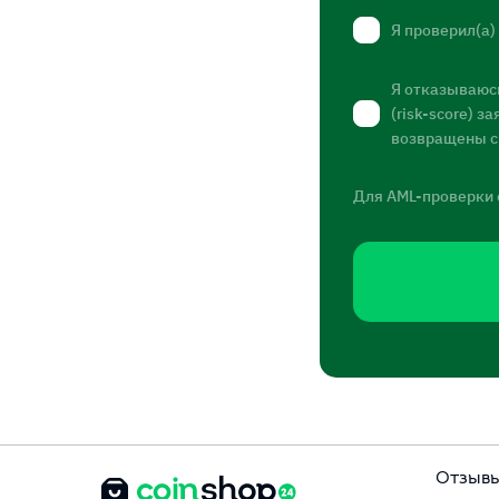
Я проверил(а)
Я отказываюсь
(risk-score) 
возвращены с
Для AML-проверки 
Отзыв