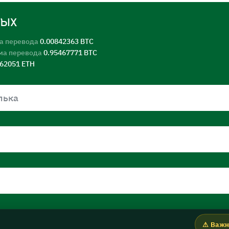
ных
а перевода
0.00842363 BTC
ма перевода
0.95467771 BTC
562051 ETH