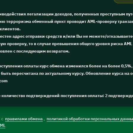
тиводействия легализации доходов, полученных преступным пут
ю терроризма обменный пункт проводит AML-проверку транза
 клиентов.
естен адрес отправки средств и/или Вы не можете/отказываете
ю проверку, то в случае превышения общего уровня риска AML 
новлен с последующим возвратом.
поступления оплаты курс обмена изменился более на более 0,5%, 
быть пересчитана по актуальному курсу. Обновление курса на 
.com
е количество подтверждений поступления оплаты: 2 подтвержд
) с
правилами обмена
,
политикой обработки персональных данн
AML