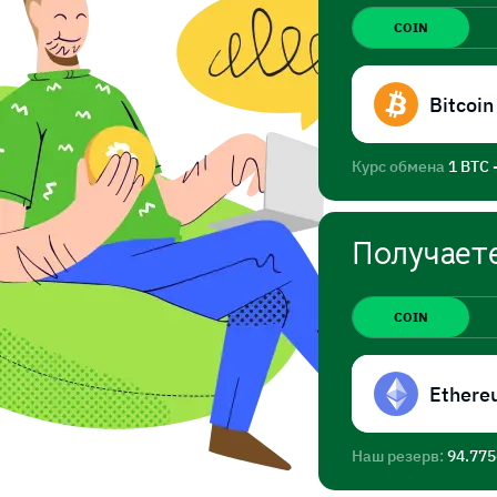
COIN
Bitcoin
Курс обмена
1 BTC 
Получает
COIN
Ethere
Наш резерв:
94.77