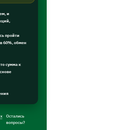
ем, и
кций,
сь пройти
в 60%, обмен
то сумма к
основе
ения
ых
Остались
вопросы?