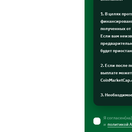
1. В целях про
финансировани
полученных от
Если вам неизв
предварительну
будет приоста
2. Если после 
выплате может 
CoinMarketCap
3. Необходимо
Я согласен(на
и
политикой 