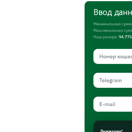
Ввод дан
Минимальная сумм
Максимальная сум
Наш резерв:
94.77
Внимание!