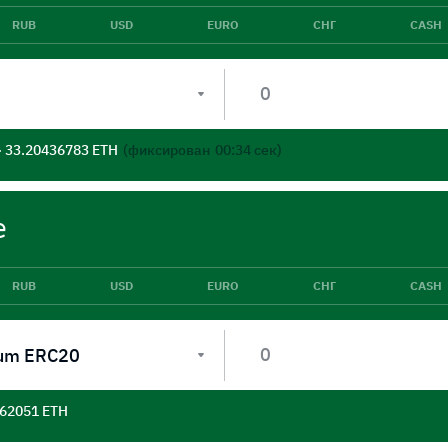
RUB
USD
EURO
СНГ
CASH
- 33.20436783 ETH
(фиксирован
00:33
сек)
е
RUB
USD
EURO
СНГ
CASH
um ERC20
562051 ETH