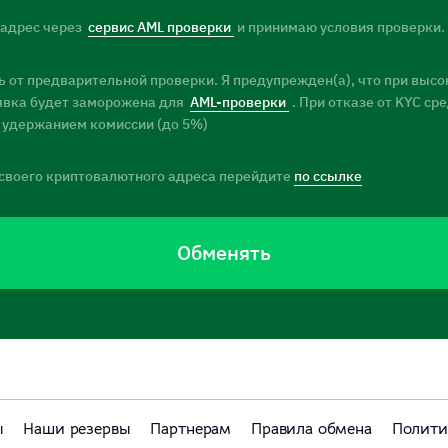
 адрес через
сервис AML проверки
и принимаю условия проверки.
 от предварительной проверки. Я предупрежден(а), что при высо
заявка будет заморожена для
AML-проверки
. При отказе от KYC ср
 удержанием комиссии (до 5%)
своего криптовалютного адреса перейдите
по ссылке
Обменять
ы
Наши резервы
Партнерам
Правила обмена
Полити