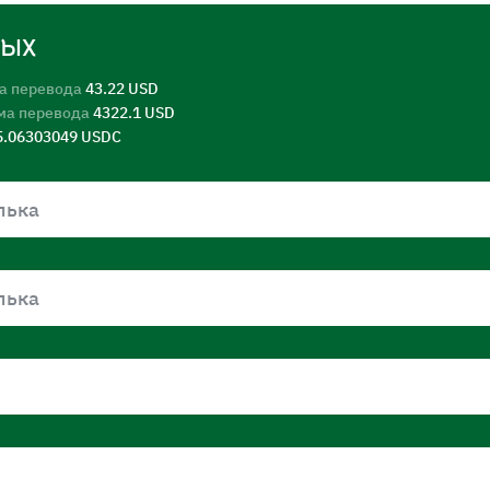
ных
а перевода
43.22 USD
ма перевода
4322.1 USD
5.06303049 USDC