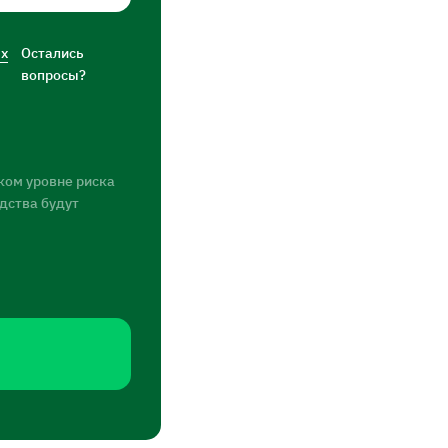
ых
Остались
вопросы?
ком уровне риска
едства будут