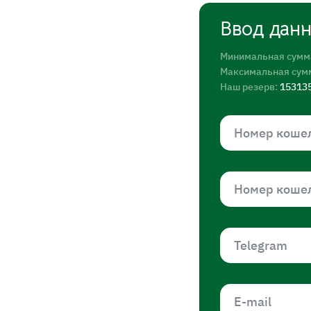
Ввод дан
Минимальная сумм
Максимальная сум
Наш резерв:
15313