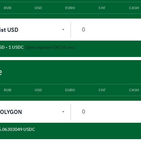
RUB
USD
EURO
СНГ
CASH
ist USD
SD - 1 USDC
(фиксирован
00:34
сек)
е
RUB
USD
EURO
СНГ
CASH
POLYGON
5.06303049 USDC