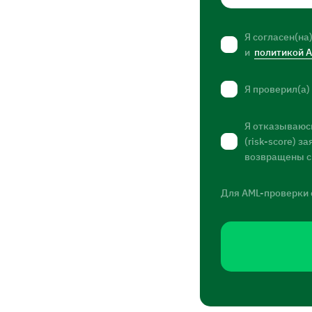
Я согласен(на
и
политикой 
Я проверил(а)
Я отказываюсь
(risk-score) 
возвращены с
Для AML-проверки 