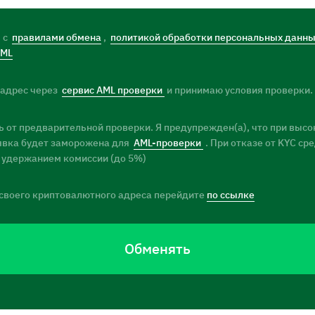
) с
правилами обмена
,
политикой обработки персональных данн
AML
 адрес через
сервис AML проверки
и принимаю условия проверки.
 от предварительной проверки. Я предупрежден(а), что при высо
заявка будет заморожена для
AML-проверки
. При отказе от KYC ср
 удержанием комиссии (до 5%)
своего криптовалютного адреса перейдите
по ссылке
Обменять