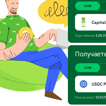
COIN
Capital
Курс обмена
1.05 U
Получает
COIN
USDC 
Наш резерв:
15313