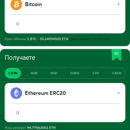
Bitcoin
Курс обмена
1 BTC - 33.24924103 ETH
(фиксирован
00:34
сек)
Получаете
COIN
RUB
USD
EURO
СНГ
CASH
Ethereum ERC20
Наш резерв:
94.77562051 ETH