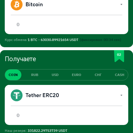
Bitcoin
Курс обмена
1 BTC - 63030.89921654 USDT
(фиксирован
00:34
сек)
Получаете
COIN
RUB
USD
EURO
СНГ
CASH
Tether ERC20
Наш резерв:
331822.29753739 USDT