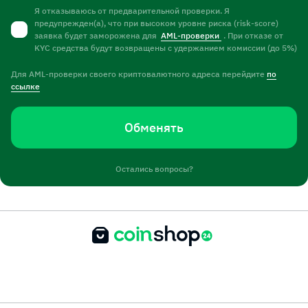
Я отказываюсь от предварительной проверки. Я
предупрежден(а), что при высоком уровне риска (risk-score)
заявка будет заморожена для
AML-проверки
. При отказе от
KYC средства будут возвращены с удержанием комиссии (до 5%)
Для AML-проверки своего криптовалютного адреса перейдите
по
ссылке
Обменять
Остались вопросы?