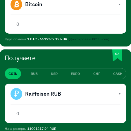
Bitcoin
Курс обмена
1 BTC - 5517367.19 RUR
(фиксирован
00:35
сек)
Получаете
COIN
RUB
USD
EURO
СНГ
CASH
Raiffeisen RUB
Наш резерв:
11001217.94 RUR