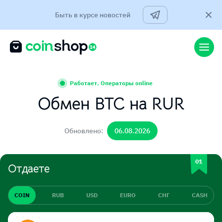
Быть в курсе новостей
Работает. Операторы online
Обмен BTC на RUR
Обновлено:
06.08.2026
Отдаете
COIN
RUB
USD
EURO
СНГ
CASH