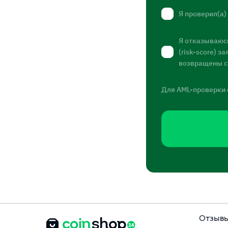
Я проверил(а)
Я отказываюсь
(risk-score) 
возвращены с
Для AML-проверки 
Отзыв