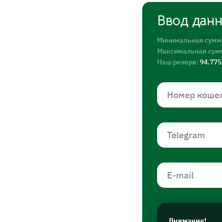
Ввод дан
Минимальная сумм
Максимальная сум
Наш резерв:
94.77
Внимание!