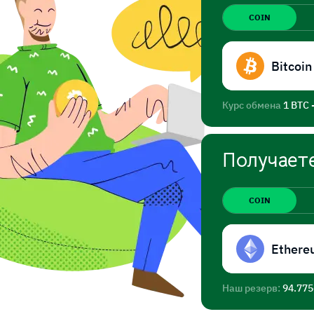
COIN
Bitcoin
Курс обмена
1 BTC 
Получает
COIN
Ethere
Наш резерв:
94.77