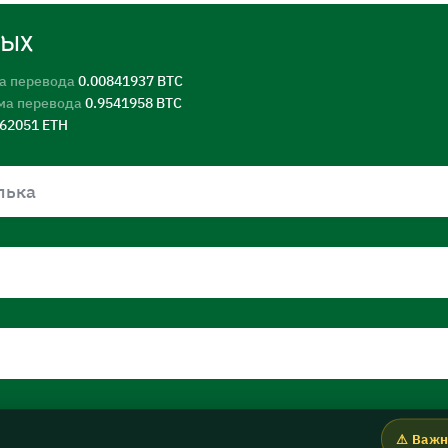
ных
а перевода
0.00841937 BTC
ма перевода
0.9541958 BTC
562051 ETH