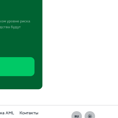
ком уровне риска
едства будут
ка AML
Контакты
RU