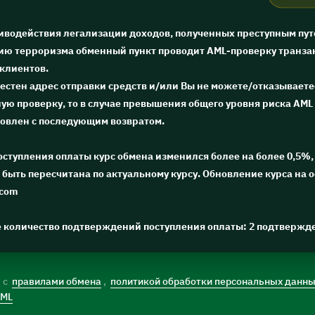
тиводействия легализации доходов, полученных преступным пут
ю терроризма обменный пункт проводит AML-проверку транза
 клиентов.
естен адрес отправки средств и/или Вы не можете/отказываете
ю проверку, то в случае превышения общего уровня риска AML 
новлен с последующим возвратом.
поступления оплаты курс обмена изменился более на более 0,5%, 
быть пересчитана по актуальному курсу. Обновление курса на 
.com
е количество подтверждений поступления оплаты: 2 подтвержд
) с
правилами обмена
,
политикой обработки персональных данн
AML