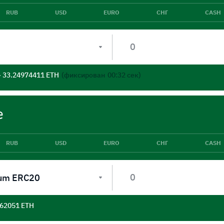
RUB
USD
EURO
СНГ
CASH
- 33.24974411 ETH
(фиксирован
00:32
сек)
е
RUB
USD
EURO
СНГ
CASH
um ERC20
562051 ETH