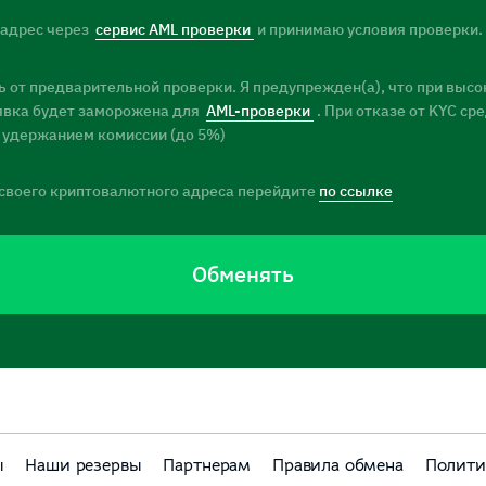
 адрес через
сервис AML проверки
и принимаю условия проверки.
 от предварительной проверки. Я предупрежден(а), что при высо
заявка будет заморожена для
AML-проверки
. При отказе от KYC ср
 удержанием комиссии (до 5%)
своего криптовалютного адреса перейдите
по ссылке
Обменять
ы
Наши резервы
Партнерам
Правила обмена
Полити