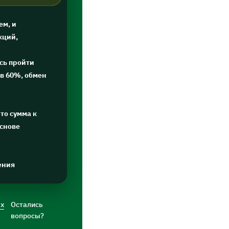
ем, и
кций,
сь пройти
в 60%, обмен
то сумма к
основе
ения
ых
Остались
вопросы?