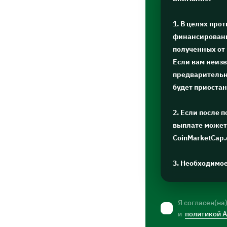
1. В целях про
финансировани
полученных от
Если вам неизв
предварительну
будет приоста
2. Если после 
выплате может 
CoinMarketCap
3. Необходимо
Я согласен(на
и
политикой 