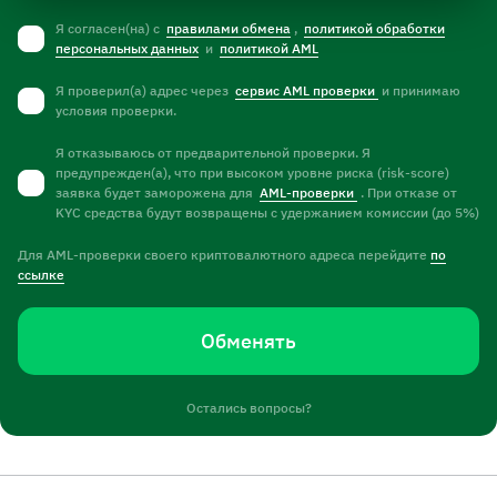
Я согласен(на) с
правилами обмена
,
политикой обработки
персональных данных
и
политикой AML
Я проверил(а) адрес через
сервис AML проверки
и принимаю
условия проверки.
Я отказываюсь от предварительной проверки. Я
предупрежден(а), что при высоком уровне риска (risk-score)
заявка будет заморожена для
AML-проверки
. При отказе от
KYC средства будут возвращены с удержанием комиссии (до 5%)
Для AML-проверки своего криптовалютного адреса перейдите
по
ссылке
Обменять
Остались вопросы?