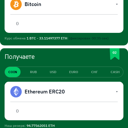
Bitcoin
Курс обмена
1 BTC - 33.11497377 ETH
(фиксирован
00:34
сек)
Получаете
COIN
RUB
USD
EURO
СНГ
CASH
Ethereum ERC20
Наш резерв:
94.77562051 ETH