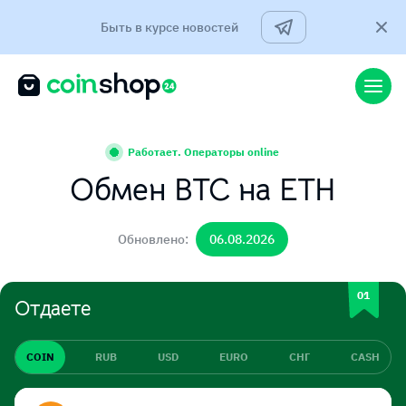
Быть в курсе новостей
Работает. Операторы online
Обмен BTC на ETH
Обновлено:
06.08.2026
Отдаете
COIN
RUB
USD
EURO
СНГ
CASH