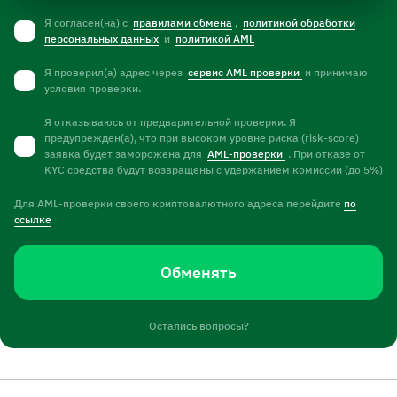
Я согласен(на) с
правилами обмена
,
политикой обработки
персональных данных
и
политикой AML
Я проверил(а) адрес через
сервис AML проверки
и принимаю
условия проверки.
Я отказываюсь от предварительной проверки. Я
предупрежден(а), что при высоком уровне риска (risk-score)
заявка будет заморожена для
AML-проверки
. При отказе от
KYC средства будут возвращены с удержанием комиссии (до 5%)
Для AML-проверки своего криптовалютного адреса перейдите
по
ссылке
Обменять
Остались вопросы?