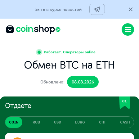
Быть в курсе новостей
Работает. Операторы online
Обмен BTC на ETH
Обновлено:
08.08.2026
Отдаете
COIN
RUB
USD
EURO
СНГ
CASH