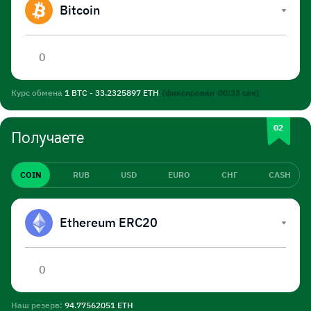
Bitcoin
Курс обмена
1 BTC - 33.2325897 ETH
(фиксирован
00:32
сек)
Получаете
COIN
RUB
USD
EURO
СНГ
CASH
Ethereum ERC20
Наш резерв:
94.77562051 ETH