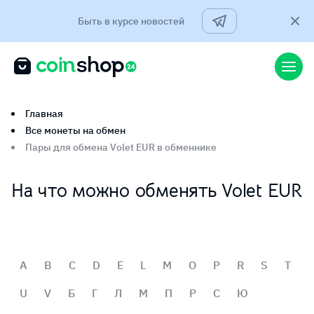
Быть в курсе новостей
Главная
Все монеты на обмен
Пары для обмена Volet EUR в обменнике
На что можно обменять Volet EUR
A
B
C
D
E
L
M
O
P
R
S
T
U
V
Б
Г
Л
М
П
Р
С
Ю