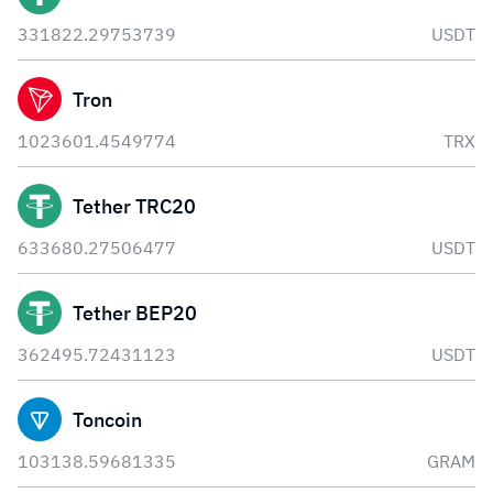
331822.29753739
USDT
Tron
1023601.4549774
TRX
Tether TRC20
633680.27506477
USDT
Tether BEP20
362495.72431123
USDT
Toncoin
103138.59681335
GRAM