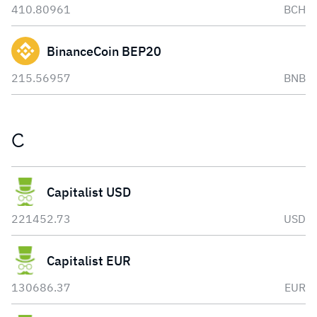
410.80961
BCH
BinanceCoin BEP20
215.56957
BNB
C
Capitalist USD
221452.73
USD
Capitalist EUR
130686.37
EUR