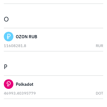
O
OZON RUB
11608281.8
RUR
P
Polkadot
46993.40395779
DOT