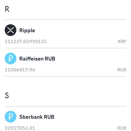
R
Ripple
111237.02990125
XRP
Raiffeisen RUB
11006417.94
RUR
S
Sberbank RUB
32017052.41
RUR