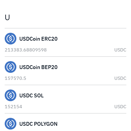
U
USDCoin ERC20
213383.68809598
USDC
USDCoin BEP20
157570.5
USDC
USDC SOL
152154
USDC
USDC POLYGON