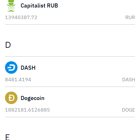
Capitalist RUB
13940387.72
RUR
D
DASH
8481.4194
DASH
Dogecoin
1882181.6126885
DOGE
E