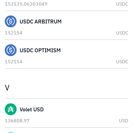
153135.06303049
USDC
USDC ARBITRUM
152154
USDC
USDC OPTIMISM
152154
USDC
V
Volet USD
136808.97
USD