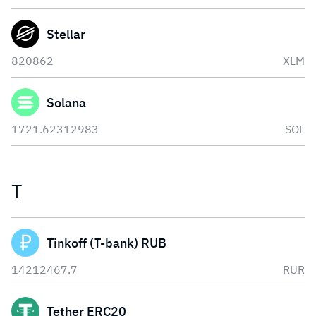
Stellar
820862
XLM
Solana
1721.62312983
SOL
T
Tinkoff (T-bank) RUB
14212467.7
RUR
Tether ERC20